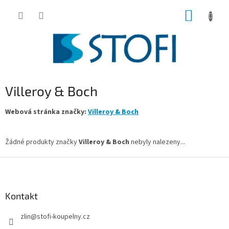
Přejít
NÁKUP
na
obsah
KOŠÍK
Villeroy & Boch
Webová stránka značky:
Villeroy & Boch
Žádné produkty značky
Villeroy & Boch
nebyly nalezeny...
Z
á
p
a
Kontakt
t
zlin
@
stofi-koupelny.cz
í