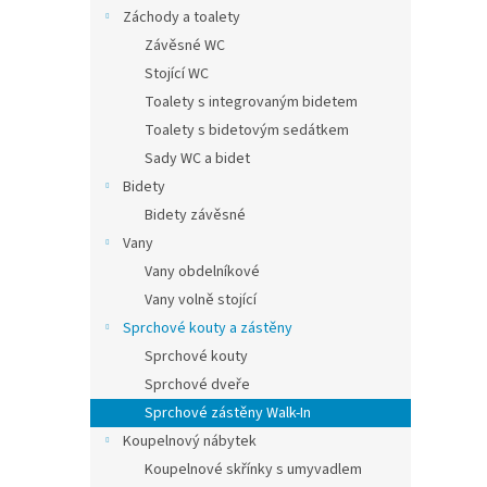
n
Záchody a toalety
e
Závěsné WC
l
Stojící WC
Toalety s integrovaným bidetem
Toalety s bidetovým sedátkem
Sady WC a bidet
Bidety
Bidety závěsné
Vany
Vany obdelníkové
Vany volně stojící
Sprchové kouty a zástěny
Sprchové kouty
Sprchové dveře
Sprchové zástěny Walk-In
Koupelnový nábytek
Koupelnové skřínky s umyvadlem