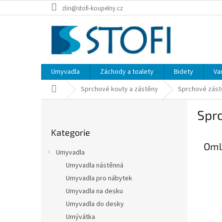
Přejít
zlin@stofi-koupelny.cz
na
obsah
Umyvadla
Záchody a toalety
Bidety
Va
Domů
Sprchové kouty a zástěny
Sprchové zást
P
Spr
o
Přeskočit
s
Kategorie
kategorie
t
Omlo
r
Umyvadla
a
Umyvadla nástěnná
n
Umyvadla pro nábytek
n
í
Umyvadla na desku
p
Umyvadla do desky
a
Umývátka