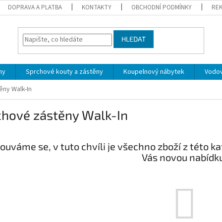
DOPRAVA A PLATBA
KONTAKTY
OBCHODNÍ PODMÍNKY
REK
HLEDAT
ny
Sprchové kouty a zástěny
Koupelnový nábytek
Vodov
ěny Walk-In
chové zástěny Walk-In
uváme se, v tuto chvíli je všechno zboží z této 
Vás novou nabídku