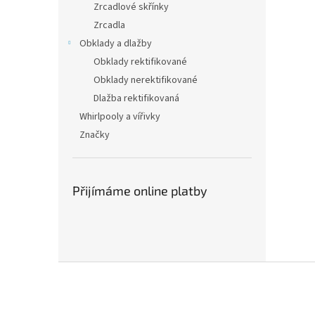
Zrcadlové skřínky
Zrcadla
Obklady a dlažby
Obklady rektifikované
Obklady nerektifikované
Dlažba rektifikovaná
Whirlpooly a vířivky
Značky
Přijímáme online platby
Z
á
p