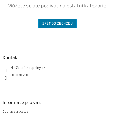
Můžete se ale podívat na ostatní kategorie.
ZPĚT DO OBCHODU
Z
á
p
a
Kontakt
t
zlin
@
stofi-koupelny.cz
í
603 870 290
Informace pro vás
Doprava a platba