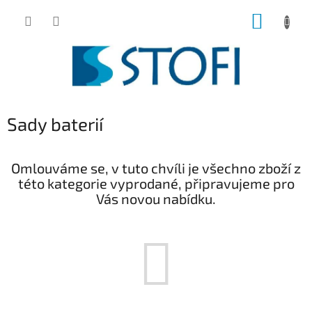
Přejít
NÁKUP
na
obsah
KOŠÍK
Sady baterií
Omlouváme se, v tuto chvíli je všechno zboží z
této kategorie vyprodané, připravujeme pro
Vás novou nabídku.