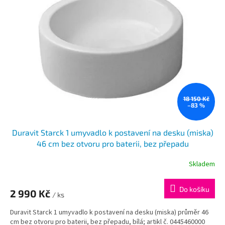
i
r
s
o
p
d
r
u
o
k
d
t
u
ů
k
t
ů
18 150 Kč
–83 %
Duravit Starck 1 umyvadlo k postavení na desku (miska)
46 cm bez otvoru pro baterii, bez přepadu
Skladem
Do košíku
2 990 Kč
/ ks
Duravit Starck 1 umyvadlo k postavení na desku (miska) průměr 46
cm bez otvoru pro baterii, bez přepadu, bílá; artikl č. 0445460000