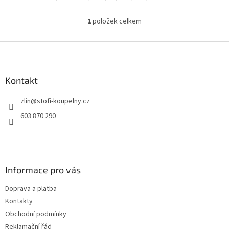
1
položek celkem
O
v
l
Z
á
á
d
p
a
a
Kontakt
c
t
í
zlin
@
stofi-koupelny.cz
í
p
r
603 870 290
v
k
y
v
ý
Informace pro vás
p
i
Doprava a platba
s
u
Kontakty
Obchodní podmínky
Reklamační řád