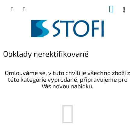
Přejít
NÁKUP
na
obsah
KOŠÍK
Obklady nerektifikované
Omlouváme se, v tuto chvíli je všechno zboží z
této kategorie vyprodané, připravujeme pro
Vás novou nabídku.