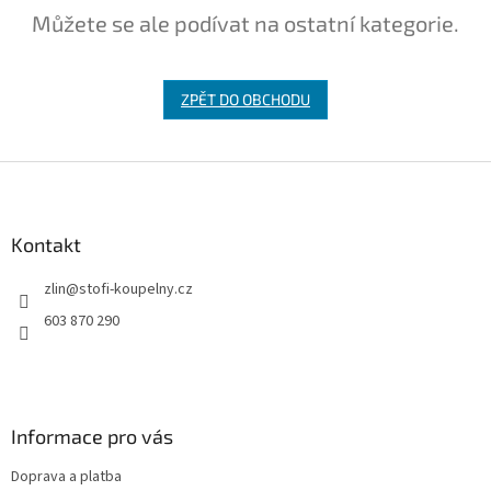
Můžete se ale podívat na ostatní kategorie.
ZPĚT DO OBCHODU
Z
á
p
a
Kontakt
t
zlin
@
stofi-koupelny.cz
í
603 870 290
Informace pro vás
Doprava a platba