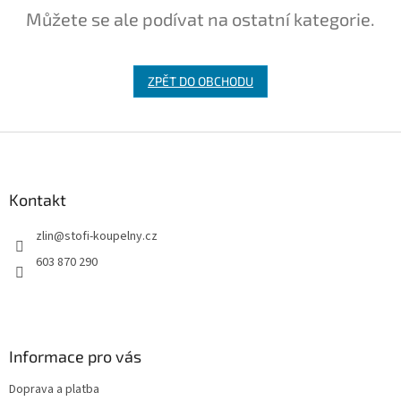
Můžete se ale podívat na ostatní kategorie.
ZPĚT DO OBCHODU
Z
á
p
a
Kontakt
t
zlin
@
stofi-koupelny.cz
í
603 870 290
Informace pro vás
Doprava a platba