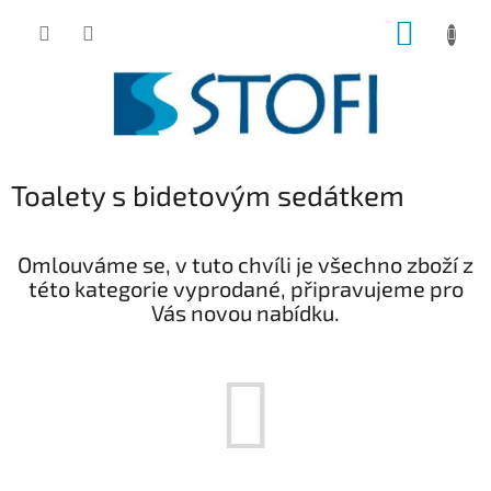
Přejít
NÁKUP
na
obsah
KOŠÍK
Toalety s bidetovým sedátkem
Omlouváme se, v tuto chvíli je všechno zboží z
této kategorie vyprodané, připravujeme pro
Vás novou nabídku.