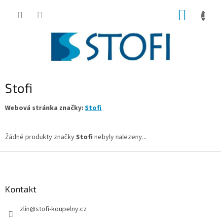
Přejít
NÁKUP
na
obsah
KOŠÍK
Stofi
Webová stránka značky:
Stofi
Žádné produkty značky
Stofi
nebyly nalezeny...
Z
á
p
a
Kontakt
t
zlin
@
stofi-koupelny.cz
í