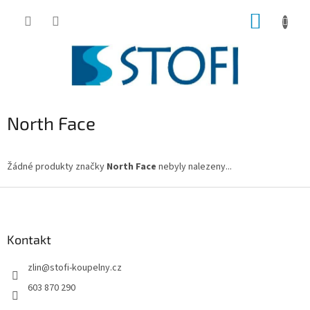
Přejít
NÁKUP
na
obsah
KOŠÍK
North Face
Žádné produkty značky
North Face
nebyly nalezeny...
Z
á
p
a
Kontakt
t
zlin
@
stofi-koupelny.cz
í
603 870 290