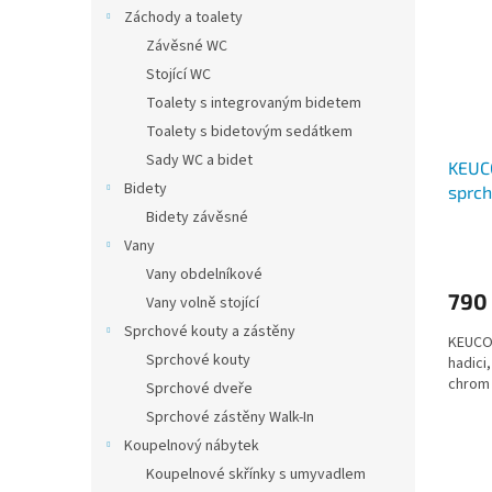
i
r
n
Záchody a toalety
s
o
e
Závěsné WC
p
d
l
r
u
Stojící WC
o
k
Toalety s integrovaným bidetem
d
t
Toalety s bidetovým sedátkem
u
ů
Sady WC a bidet
KEUCO
k
Bidety
sprch
t
ů
Bidety závěsné
Vany
Vany obdelníkové
790
Vany volně stojící
Sprchové kouty a zástěny
KEUCO 
Sprchové kouty
hadici
chrom
Sprchové dveře
Sprchové zástěny Walk-In
Koupelnový nábytek
Koupelnové skřínky s umyvadlem