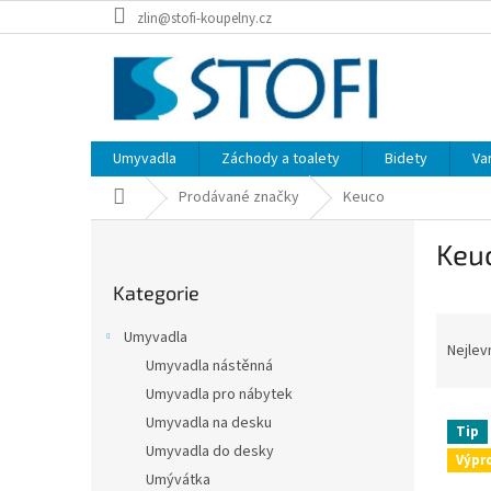
Přejít
zlin@stofi-koupelny.cz
na
obsah
Umyvadla
Záchody a toalety
Bidety
Va
Domů
Prodávané značky
Keuco
P
Keu
o
Přeskočit
s
Kategorie
kategorie
t
Ř
r
Umyvadla
a
a
Nejlev
Umyvadla nástěnná
z
n
Umyvadla pro nábytek
e
n
V
n
í
Umyvadla na desku
Tip
ý
í
p
Umyvadla do desky
Výpr
p
p
a
Umývátka