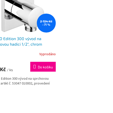
2 724 Kč
–71 %
 Edition 300 vývod na
ovou hadici 1/2", chrom
Vyprodáno
Do košíku
 Kč
/ ks
Edition 300 vývod na sprchovou
, artikl č. 53047 010002, provedení
O
v
l