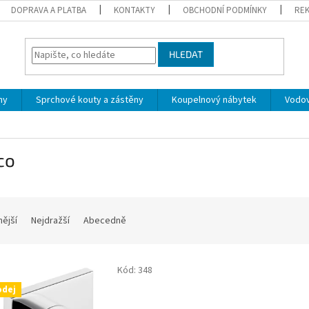
DOPRAVA A PLATBA
KONTAKTY
OBCHODNÍ PODMÍNKY
REK
HLEDAT
ny
Sprchové kouty a zástěny
Koupelnový nábytek
Vodov
co
nější
Nejdražší
Abecedně
Kód:
348
odej