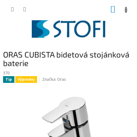
Přejít
NÁKUP
na
obsah
KOŠÍK
ORAS CUBISTA bidetová stojánková
baterie
370
Značka:
Oras
Tip
Výprodej