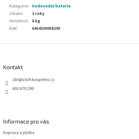
Kategorie
:
Vodovodní baterie
Záruka
:
2 roky
Hmotnost
:
6 kg
EAN
:
6414150058295
Z
á
p
a
Kontakt
t
zlin
@
stofi-koupelny.cz
í
603 870 290
Informace pro vás
Doprava a platba