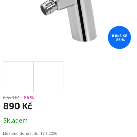
6 643 Kč
–86 %
6 643 Kč
–86 %
890 Kč
Měrná
Skladem
cena:
Můžeme doručit do:
17.8.2026