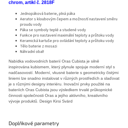
chrom, artikl č. 2818F
Jednopáková baterie, plná páka
Aerator s kloubovým čepem a možností nastavení směru
proudu vody
Páka se symboly teplé a studené vody
Funkce pro nastavení maximální teploty a průtoku vody
Keramická kartuše pro ovládání teploty a průtoku vody
Tělo baterie z mosazi
Náhradní obal!
Nabídka vodovodních baterií Oras Cubista je silně
inspirována kubismem, který plynule spojuje moderní styl s
nadčasovostí. Moderní, vkusné baterie s geometricky čistými
liniemi lze snadno instalovat v různých prostředích a slaďovat
je s různými designy interiéru. Inovační prvky použité na
bateriích Oras Cubista jsou výsledkem trvalé průkopnické
činnosti společnosti Oras a jejího aktivního, kreativního
vývoje produktů. Design Kirsi Svärd
Doplňkové parametry